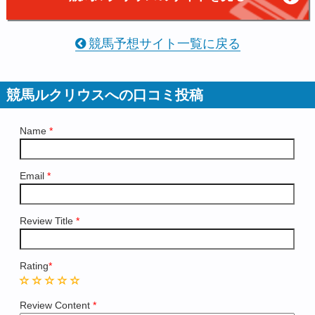
競馬予想サイト一覧に戻る
競馬ルクリウスへの口コミ投稿
Name
Email
Review Title
Rating
Review Content