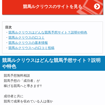
競馬ルクリウスのサイトを見る
目次
競馬ルクリウスはどんな競馬予想サイト？説明や特色
競馬ルクリウスの口コミ
競馬ルクリウスの基本情報
競馬ルクリウスへの口コミ投稿
競馬ルクリウスはどんな競馬予想サイト？説明
や特色
競馬予想無料相談
競馬予想の「成功者」が
稼げる競馬へと導きます!!
成功者と共に
競馬で成果を収めている人は僅か