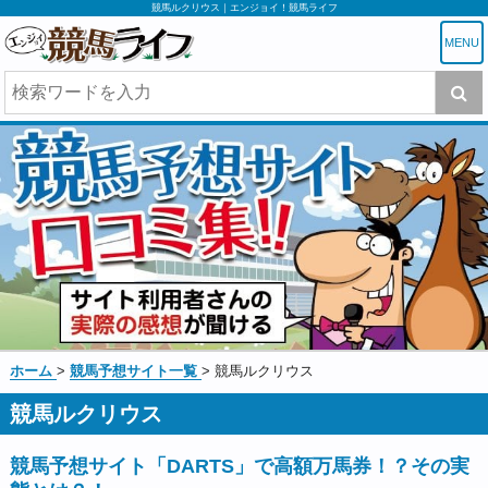
競馬ルクリウス｜エンジョイ！競馬ライフ
TOPページ
競馬予想サイトについて
競馬予想サイトの選び方
カテゴリ別ランキング
競馬予想サイトの使い方
ホーム
>
競馬予想サイト一覧
>
競馬ルクリウス
競馬ルクリウス
競馬予想サイト「DARTS」で高額万馬券！？その実