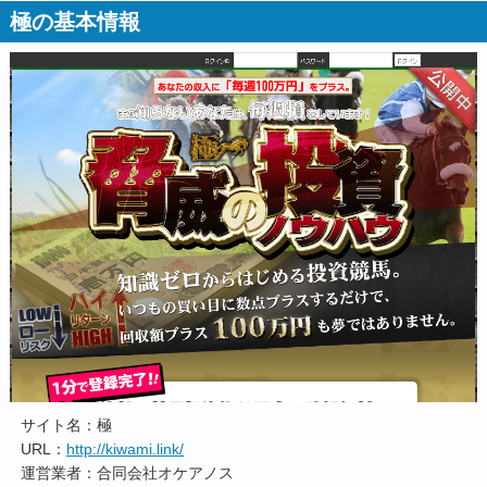
極の基本情報
サイト名：極
URL：
http://kiwami.link/
運営業者：合同会社オケアノス