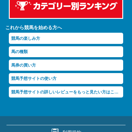
これから競馬を始める方へ
競馬の楽しみ方
馬の種類
馬券の買い方
競馬予想サイトの使い方
競馬予想サイトの詳しいレビューをもっと見たい方はこちら