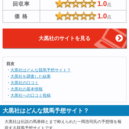
★☆☆☆☆
1.0
回収率
★☆☆☆☆
1.0
価 格
大黒社のサイトを見る
目次
大黒社はどんな競馬予想サイト？
大黒社を調査した結果
大黒社の口コミ
大黒社の基本情報
大黒社への口コミ投稿
大黒社はどんな競馬予想サイト？
大黒社は伝説の馬券師とまで称えられた一岡浩司氏の予想情を報
提する競馬予想サイトです。