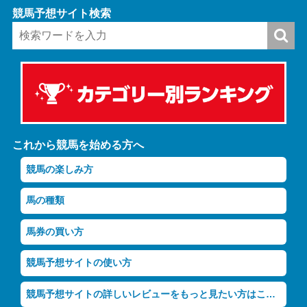
競馬予想サイト検索
これから競馬を始める方へ
競馬の楽しみ方
馬の種類
馬券の買い方
競馬予想サイトの使い方
競馬予想サイトの詳しいレビューをもっと見たい方はこちら